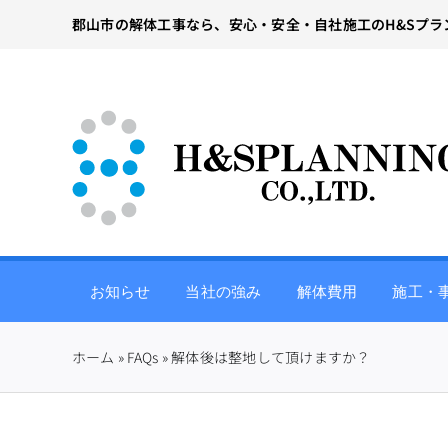
Skip
郡山市の解体工事なら、安心・安全・自社施工のH&Sプラ
to
content
お知らせ
当社の強み
解体費用
施工・
ホーム
»
FAQs
»
解体後は整地して頂けますか？