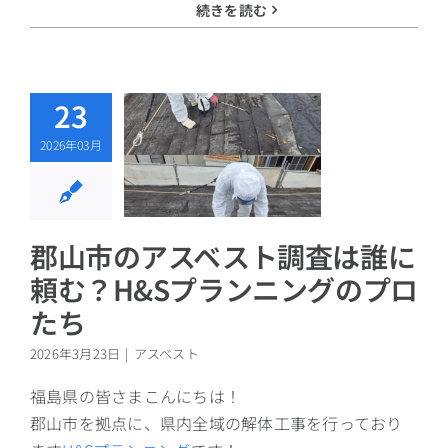
続きを読む
23
市のアスベス
査は誰に頼
2026年03月
H&Sプラン
グのプロた
ち
アスベスト
郡山市のアスベスト調査は誰に
頼む？H&Sプランニングのプロ
たち
2026年3月23日
|
アスベスト
福島県の皆さまこんにちは！
郡山市を拠点に、県内全域の解体工事を行っており