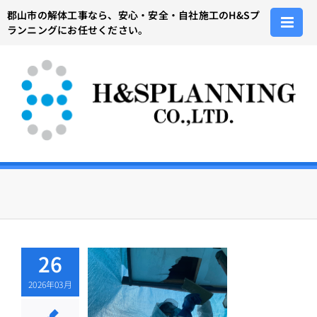
Skip
郡山市の解体工事なら、安心・安全・自社施工のH&Sプ
to
ランニングにお任せください。
content
ベスト解体の
26
塔！「石綿
2026年03月
主任者」と
郡山市でア