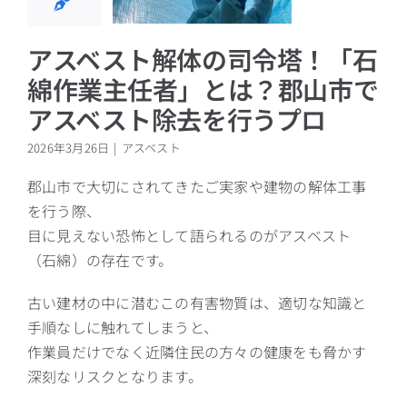
スト除去を行
うプロ
アスベスト解体の司令塔！「石
アスベスト
綿作業主任者」とは？郡山市で
アスベスト除去を行うプロ
2026年3月26日
|
アスベスト
郡山市で大切にされてきたご実家や建物の解体工事
を行う際、
目に見えない恐怖として語られるのがアスベスト
（石綿）の存在です。
古い建材の中に潜むこの有害物質は、適切な知識と
手順なしに触れてしまうと、
作業員だけでなく近隣住民の方々の健康をも脅かす
深刻なリスクとなります。