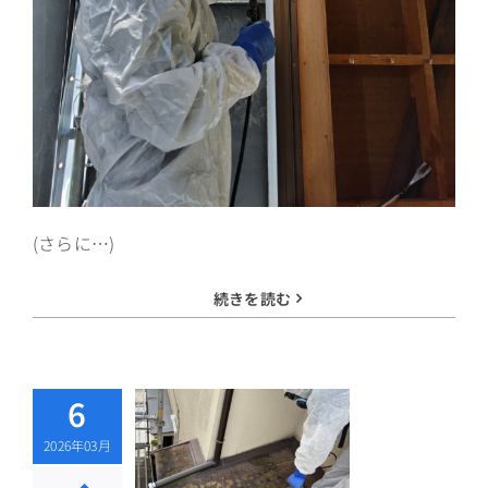
(さらに…)
続きを読む
026年最新】
6
工事のアスベ
2026年03月
調査はなぜ
？費用相場