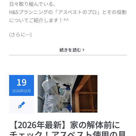
日々取り組んでいる、
H&Sプランニングの「アスベストのプロ」とその役割
についてご紹介します！^^
(さらに…)
続きを読む
026年最新】
19
解体前にチ
2026年03月
ク！アスベス
用の見分け
郡山市での
調査手順
【2026年最新】家の解体前に
アスベスト
チェック！アスベスト使用の見