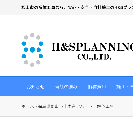
Skip
郡山市の解体工事なら、安心・安全・自社施工のH&Sプラ
to
content
お知らせ
当社の強み
解体費用
施工・
ホーム
»
福島県郡山市｜木造アパート｜解体工事