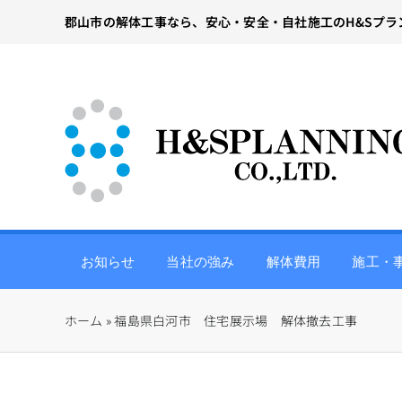
Skip
郡山市の解体工事なら、安心・安全・自社施工のH&Sプラ
to
content
お知らせ
当社の強み
解体費用
施工・
ホーム
»
福島県白河市 住宅展示場 解体撤去工事