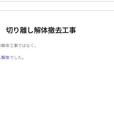
 切り離し解体撤去工事
の解体工事ではなく、
し解体
でした。