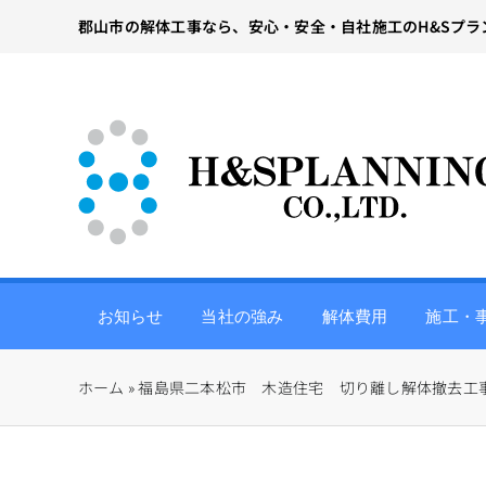
Skip
郡山市の解体工事なら、安心・安全・自社施工のH&Sプラ
to
content
お知らせ
当社の強み
解体費用
施工・
ホーム
»
福島県二本松市 木造住宅 切り離し解体撤去工