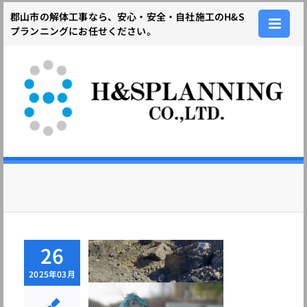
Skip
郡山市の解体工事なら、安心・安全・自社施工のH&S
to
プランニングにお任せください。
content
26
島県田村町
2025年03月
掘調査 地中
設物撤去工事