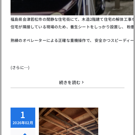
福島県会津若松市の閑静な住宅街にて、木造2階建て住宅の解体工事
住宅が隣接している現場のため、養生シートをしっかり設置し、 粉
熟練のオペレーターによる正確な重機操作で、 安全かつスピーディー
(さらに…)
続きを読む
1
島県会津若松
2026年02月
｜木造住宅｜