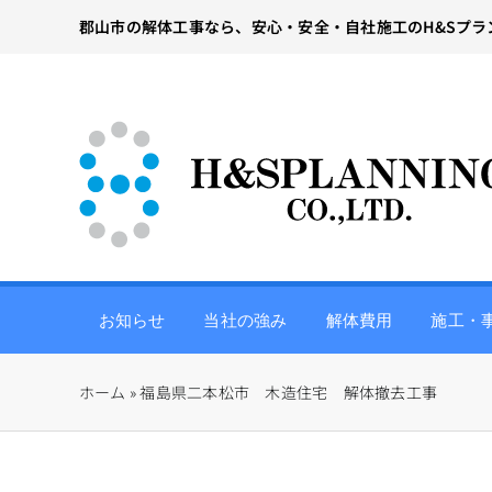
Skip
郡山市の解体工事なら、安心・安全・自社施工のH&Sプラ
to
content
お知らせ
当社の強み
解体費用
施工・
ホーム
»
福島県二本松市 木造住宅 解体撤去工事